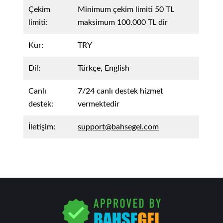
Çekim
Minimum çekim limiti 50 TL
limiti:
maksimum 100.000 TL dir
Kur:
TRY
Dil:
Türkçe, English
Canlı
7/24 canlı destek hizmet
destek:
vermektedir
İletişim:
support@bahsegel.com