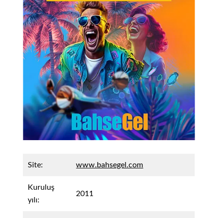
Site:
www.bahsegel.com
Kuruluş
2011
yılı: