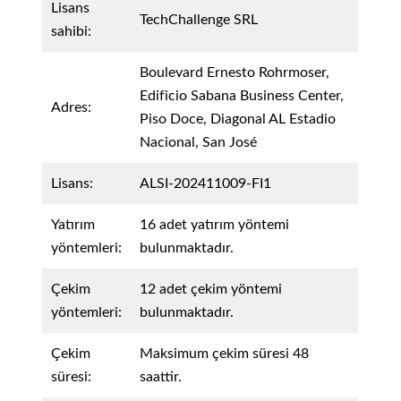
Lisans
TechChallenge SRL
sahibi:
Boulevard Ernesto Rohrmoser,
Edificio Sabana Business Center,
Adres:
Piso Doce, Diagonal AL Estadio
Nacional, San José
Lisans:
ALSI-202411009-FI1
Yatırım
16 adet yatırım yöntemi
yöntemleri:
bulunmaktadır.
Çekim
12 adet çekim yöntemi
yöntemleri:
bulunmaktadır.
Çekim
Maksimum çekim süresi 48
süresi:
saattir.