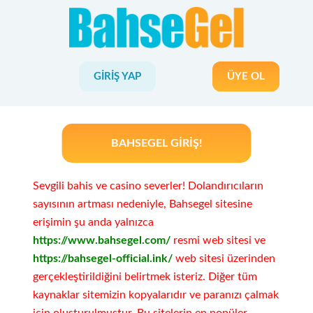
GIRIŞ YAP
ÜYE OL
BAHSEGEL GIRIŞ!
Sevgili bahis ve casino severler! Dolandırıcıların
sayısının artması nedeniyle, Bahsegel sitesine
erişimin şu anda yalnızca
https://www.bahsegel.com/
resmi web sitesi ve
https://bahsegel-official.ink/
web sitesi üzerinden
gerçekleştirildiğini belirtmek isteriz. Diğer tüm
kaynaklar sitemizin kopyalarıdır ve paranızı çalmak
için oluşturulmuştur. Bu sitelerin en popüler