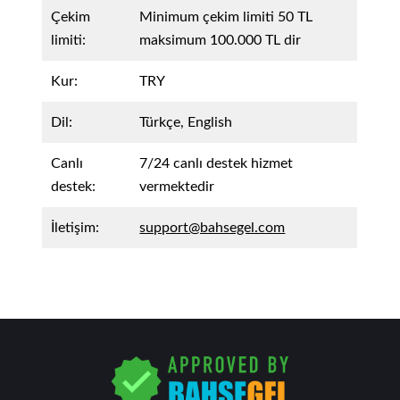
Çekim
Minimum çekim limiti 50 TL
limiti:
maksimum 100.000 TL dir
Kur:
TRY
Dil:
Türkçe, English
Canlı
7/24 canlı destek hizmet
destek:
vermektedir
İletişim:
support@bahsegel.com