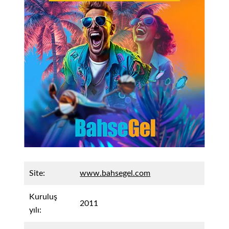
Site:
www.bahsegel.com
Kuruluş
2011
yılı: