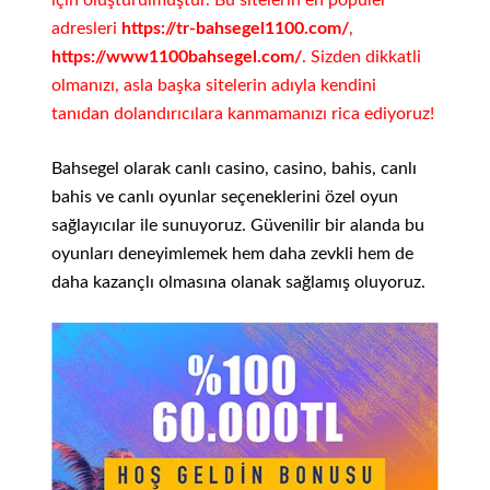
adresleri
https://tr-bahsegel1100.com/
,
https://www1100bahsegel.com/
. Sizden dikkatli
olmanızı, asla başka sitelerin adıyla kendini
tanıdan dolandırıcılara kanmamanızı rica ediyoruz!
Bahsegel olarak canlı casino, casino, bahis, canlı
bahis ve canlı oyunlar seçeneklerini özel oyun
sağlayıcılar ile sunuyoruz. Güvenilir bir alanda bu
oyunları deneyimlemek hem daha zevkli hem de
daha kazançlı olmasına olanak sağlamış oluyoruz.