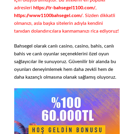
adresleri
https://tr-bahsegel1100.com/
,
https://www1100bahsegel.com/
. Sizden dikkatli
olmanızı, asla başka sitelerin adıyla kendini
tanıdan dolandırıcılara kanmamanızı rica ediyoruz!
Bahsegel olarak canlı casino, casino, bahis, canlı
bahis ve canlı oyunlar seçeneklerini özel oyun
sağlayıcılar ile sunuyoruz. Güvenilir bir alanda bu
oyunları deneyimlemek hem daha zevkli hem de
daha kazançlı olmasına olanak sağlamış oluyoruz.