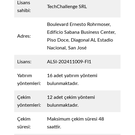
Lisans
TechChallenge SRL
sahibi:
Boulevard Ernesto Rohrmoser,
Edificio Sabana Business Center,
Adres:
Piso Doce, Diagonal AL Estadio
Nacional, San José
Lisans:
ALSI-202411009-FI1
Yatırım
16 adet yatırım yöntemi
yöntemleri:
bulunmaktadır.
Çekim
12 adet çekim yöntemi
yöntemleri:
bulunmaktadır.
Çekim
Maksimum çekim süresi 48
süresi:
saattir.