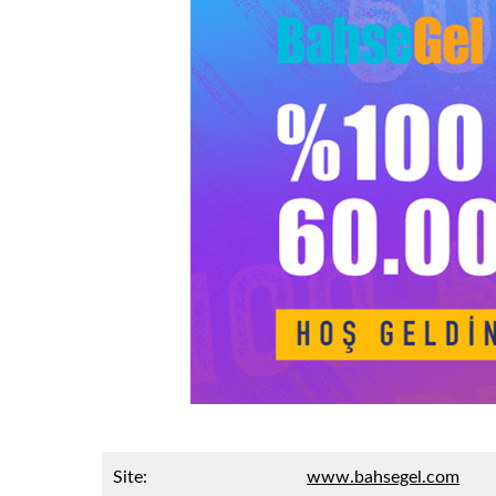
Site:
www.bahsegel.com