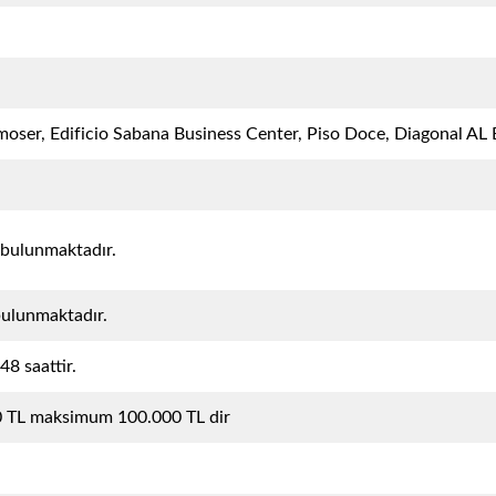
oser, Edificio Sabana Business Center, Piso Doce, Diagonal AL 
 bulunmaktadır.
bulunmaktadır.
8 saattir.
0 TL maksimum 100.000 TL dir