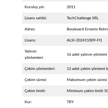
Kuruluş yılı:
2011
Lisans sahibi:
TechChallenge SRL
Adres:
Boulevard Ernesto Rohrm
Lisans:
ALSI-202411009-FI1
Yatırım
16 adet yatırım yöntemi
yöntemleri:
Çekim yöntemleri:
12 adet çekim yöntemi 
Çekim süresi:
Maksimum çekim süresi 4
Çekim limiti:
Minimum çekim limiti 5
Kur:
TRY