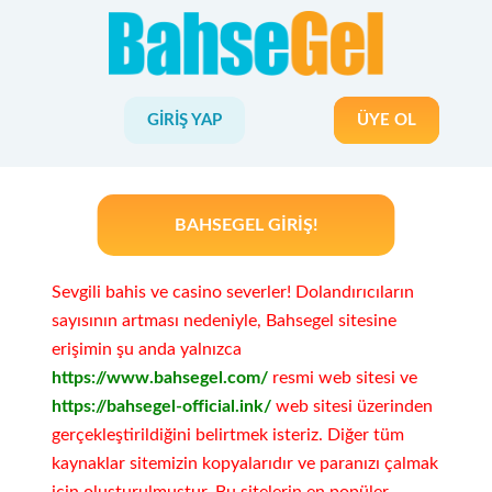
GIRIŞ YAP
ÜYE OL
BAHSEGEL GIRIŞ!
Sevgili bahis ve casino severler! Dolandırıcıların
sayısının artması nedeniyle, Bahsegel sitesine
erişimin şu anda yalnızca
https://www.bahsegel.com/
resmi web sitesi ve
https://bahsegel-official.ink/
web sitesi üzerinden
gerçekleştirildiğini belirtmek isteriz. Diğer tüm
kaynaklar sitemizin kopyalarıdır ve paranızı çalmak
için oluşturulmuştur. Bu sitelerin en popüler