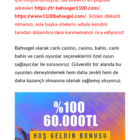
adresleri
https://tr-bahsegel1100.com/
,
https://www1100bahsegel.com/
. Sizden dikkatli
olmanızı, asla başka sitelerin adıyla kendini
tanıdan dolandırıcılara kanmamanızı rica ediyoruz!
Bahsegel olarak canlı casino, casino, bahis, canlı
bahis ve canlı oyunlar seçeneklerini özel oyun
sağlayıcılar ile sunuyoruz. Güvenilir bir alanda bu
oyunları deneyimlemek hem daha zevkli hem de
daha kazançlı olmasına olanak sağlamış oluyoruz.