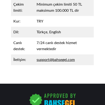
Çekim
Minimum çekim limiti 50 TL
limiti:
maksimum 100.000 TL dir
Kur:
TRY
Dil:
Türkçe, English
Canlı
7/24 canlı destek hizmet
destek:
vermektedir
İletişim:
support@bahsegel.com