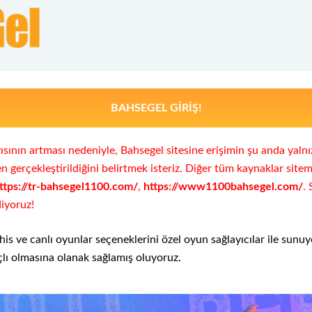
BAHSEGEL GIRIŞ!
ayısının artması nedeniyle, Bahsegel sitesine erişimin şu anda yaln
 gerçekleştirildiğini belirtmek isteriz. Diğer tüm kaynaklar sitem
ttps://tr-bahsegel1100.com/
,
https://www1100bahsegel.com/
.
diyoruz!
ahis ve canlı oyunlar seçeneklerini özel oyun sağlayıcılar ile sunu
ı olmasına olanak sağlamış oluyoruz.