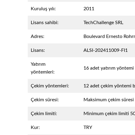
Kuruluş yılı:
2011
Lisans sahibi:
TechChallenge SRL
Adres:
Boulevard Ernesto Rohrm
Lisans:
ALSI-202411009-FI1
Yatırım
16 adet yatırım yöntemi
yöntemleri:
Çekim yöntemleri:
12 adet çekim yöntemi 
Çekim süresi:
Maksimum çekim süresi 4
Çekim limiti:
Minimum çekim limiti 5
Kur:
TRY