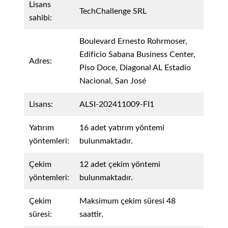
Lisans
TechChallenge SRL
sahibi:
Boulevard Ernesto Rohrmoser,
Edificio Sabana Business Center,
Adres:
Piso Doce, Diagonal AL Estadio
Nacional, San José
Lisans:
ALSI-202411009-FI1
Yatırım
16 adet yatırım yöntemi
yöntemleri:
bulunmaktadır.
Çekim
12 adet çekim yöntemi
yöntemleri:
bulunmaktadır.
Çekim
Maksimum çekim süresi 48
süresi:
saattir.