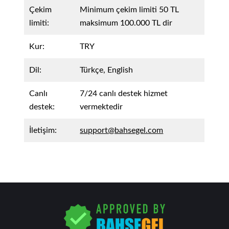
Çekim
Minimum çekim limiti 50 TL
limiti:
maksimum 100.000 TL dir
Kur:
TRY
Dil:
Türkçe, English
Canlı
7/24 canlı destek hizmet
destek:
vermektedir
İletişim:
support@bahsegel.com