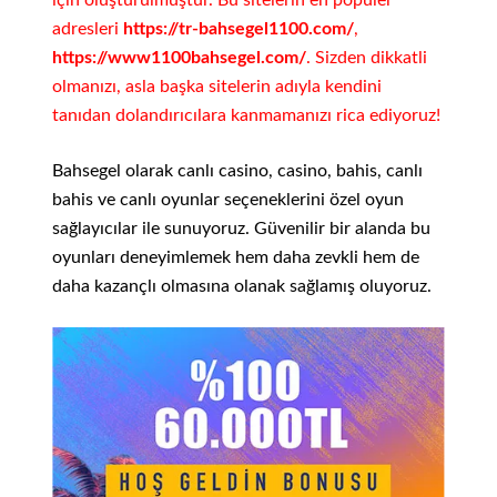
adresleri
https://tr-bahsegel1100.com/
,
https://www1100bahsegel.com/
. Sizden dikkatli
olmanızı, asla başka sitelerin adıyla kendini
tanıdan dolandırıcılara kanmamanızı rica ediyoruz!
Bahsegel olarak canlı casino, casino, bahis, canlı
bahis ve canlı oyunlar seçeneklerini özel oyun
sağlayıcılar ile sunuyoruz. Güvenilir bir alanda bu
oyunları deneyimlemek hem daha zevkli hem de
daha kazançlı olmasına olanak sağlamış oluyoruz.