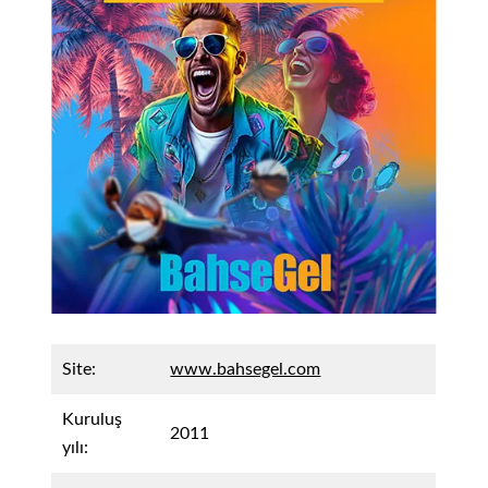
Site:
www.bahsegel.com
Kuruluş
2011
yılı: