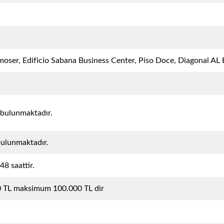
oser, Edificio Sabana Business Center, Piso Doce, Diagonal AL 
 bulunmaktadır.
bulunmaktadır.
8 saattir.
0 TL maksimum 100.000 TL dir