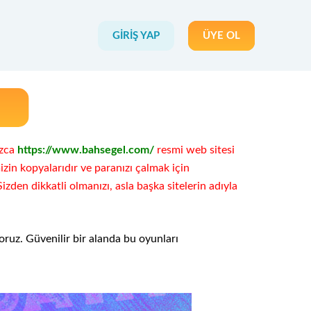
GIRIŞ YAP
ÜYE OL
ızca
https://www.bahsegel.com/
resmi web sitesi
izin kopyalarıdır ve paranızı çalmak için
 Sizden dikkatli olmanızı, asla başka sitelerin adıyla
yoruz. Güvenilir bir alanda bu oyunları