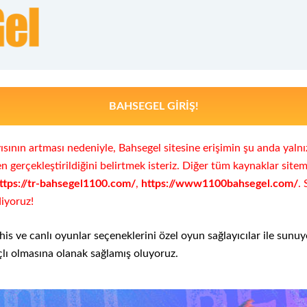
BAHSEGEL GIRIŞ!
ayısının artması nedeniyle, Bahsegel sitesine erişimin şu anda yaln
 gerçekleştirildiğini belirtmek isteriz. Diğer tüm kaynaklar sitem
ttps://tr-bahsegel1100.com/
,
https://www1100bahsegel.com/
.
diyoruz!
ahis ve canlı oyunlar seçeneklerini özel oyun sağlayıcılar ile sunu
ı olmasına olanak sağlamış oluyoruz.