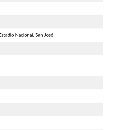
Estadio Nacional, San José