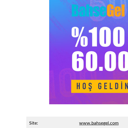
Site:
www.bahsegel.com