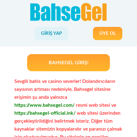
GIRIŞ YAP
ÜYE OL
BAHSEGEL GIRIŞ!
Sevgili bahis ve casino severler! Dolandırıcıların
sayısının artması nedeniyle, Bahsegel sitesine
erişimin şu anda yalnızca
https://www.bahsegel.com/
resmi web sitesi ve
https://bahsegel-official.ink/
web sitesi üzerinden
gerçekleştirildiğini belirtmek isteriz. Diğer tüm
kaynaklar sitemizin kopyalarıdır ve paranızı çalmak
için oluşturulmuştur. Bu sitelerin en popüler