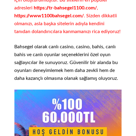
adresleri
https://tr-bahsegel1100.com/
,
https://www1100bahsegel.com/
. Sizden dikkatli
olmanızı, asla başka sitelerin adıyla kendini
tanıdan dolandırıcılara kanmamanızı rica ediyoruz!
Bahsegel olarak canlı casino, casino, bahis, canlı
bahis ve canlı oyunlar seçeneklerini özel oyun
sağlayıcılar ile sunuyoruz. Güvenilir bir alanda bu
oyunları deneyimlemek hem daha zevkli hem de
daha kazançlı olmasına olanak sağlamış oluyoruz.