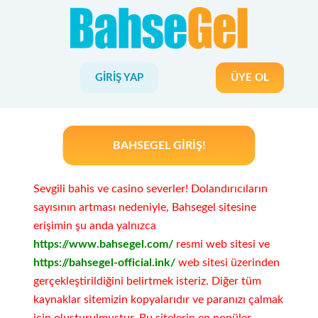
GIRIŞ YAP
ÜYE OL
BAHSEGEL GIRIŞ!
Sevgili bahis ve casino severler! Dolandırıcıların
sayısının artması nedeniyle, Bahsegel sitesine
erişimin şu anda yalnızca
https://www.bahsegel.com/
resmi web sitesi ve
https://bahsegel-official.ink/
web sitesi üzerinden
gerçekleştirildiğini belirtmek isteriz. Diğer tüm
kaynaklar sitemizin kopyalarıdır ve paranızı çalmak
için oluşturulmuştur. Bu sitelerin en popüler