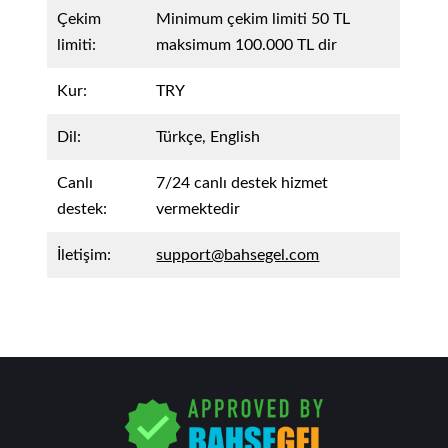
Çekim
Minimum çekim limiti 50 TL
limiti:
maksimum 100.000 TL dir
Kur:
TRY
Dil:
Türkçe, English
Canlı
7/24 canlı destek hizmet
destek:
vermektedir
İletişim:
support@bahsegel.com