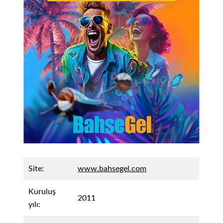
Site:
www.bahsegel.com
Kuruluş
2011
yılı: