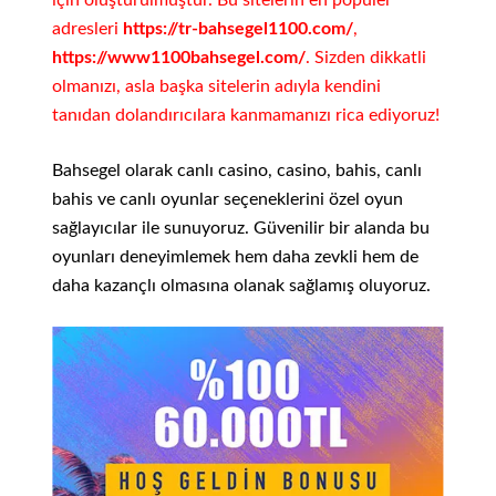
adresleri
https://tr-bahsegel1100.com/
,
https://www1100bahsegel.com/
. Sizden dikkatli
olmanızı, asla başka sitelerin adıyla kendini
tanıdan dolandırıcılara kanmamanızı rica ediyoruz!
Bahsegel olarak canlı casino, casino, bahis, canlı
bahis ve canlı oyunlar seçeneklerini özel oyun
sağlayıcılar ile sunuyoruz. Güvenilir bir alanda bu
oyunları deneyimlemek hem daha zevkli hem de
daha kazançlı olmasına olanak sağlamış oluyoruz.