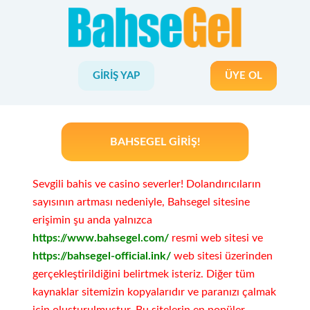
GIRIŞ YAP
ÜYE OL
BAHSEGEL GIRIŞ!
Sevgili bahis ve casino severler! Dolandırıcıların
sayısının artması nedeniyle, Bahsegel sitesine
erişimin şu anda yalnızca
https://www.bahsegel.com/
resmi web sitesi ve
https://bahsegel-official.ink/
web sitesi üzerinden
gerçekleştirildiğini belirtmek isteriz. Diğer tüm
kaynaklar sitemizin kopyalarıdır ve paranızı çalmak
için oluşturulmuştur. Bu sitelerin en popüler