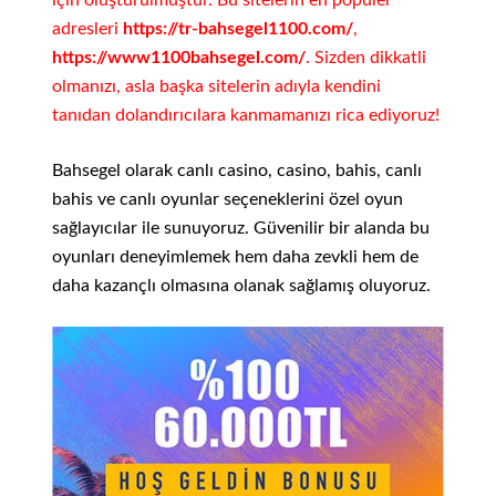
adresleri
https://tr-bahsegel1100.com/
,
https://www1100bahsegel.com/
. Sizden dikkatli
olmanızı, asla başka sitelerin adıyla kendini
tanıdan dolandırıcılara kanmamanızı rica ediyoruz!
Bahsegel olarak canlı casino, casino, bahis, canlı
bahis ve canlı oyunlar seçeneklerini özel oyun
sağlayıcılar ile sunuyoruz. Güvenilir bir alanda bu
oyunları deneyimlemek hem daha zevkli hem de
daha kazançlı olmasına olanak sağlamış oluyoruz.