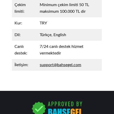
Çekim
Minimum çekim limiti 50 TL
limiti:
maksimum 100.000 TL dir
Kur:
TRY
Dil:
Türkçe, English
Canlı
7/24 canlı destek hizmet
destek:
vermektedir
İletişim:
support@bahsegel.com