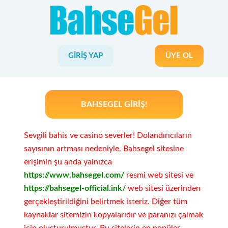
GIRIŞ YAP
ÜYE OL
BAHSEGEL GIRIŞ!
Sevgili bahis ve casino severler! Dolandırıcıların
sayısının artması nedeniyle, Bahsegel sitesine
erişimin şu anda yalnızca
https://www.bahsegel.com/
resmi web sitesi ve
https://bahsegel-official.ink/
web sitesi üzerinden
gerçekleştirildiğini belirtmek isteriz. Diğer tüm
kaynaklar sitemizin kopyalarıdır ve paranızı çalmak
için oluşturulmuştur. Bu sitelerin en popüler