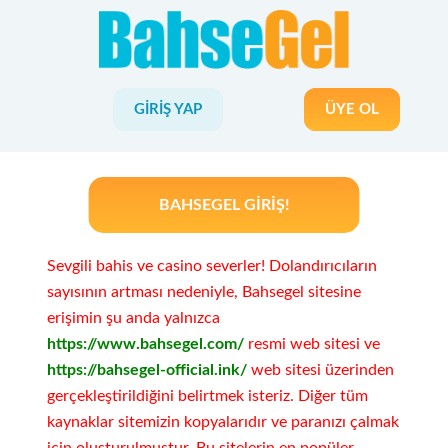
GIRIŞ YAP
ÜYE OL
BAHSEGEL GIRIŞ!
Sevgili bahis ve casino severler! Dolandırıcıların
sayısının artması nedeniyle, Bahsegel sitesine
erişimin şu anda yalnızca
https://www.bahsegel.com/
resmi web sitesi ve
https://bahsegel-official.ink/
web sitesi üzerinden
gerçekleştirildiğini belirtmek isteriz. Diğer tüm
kaynaklar sitemizin kopyalarıdır ve paranızı çalmak
için oluşturulmuştur. Bu sitelerin en popüler